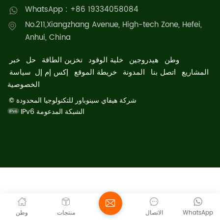
WhatsApp : +86 19334058084
No.211,Xiangzhang Avenue, High-tech Zone, Hefei,
Anhui, China
وطن
هيدروجين
خلية الوقود
تخزين الطاقة
حل
خبر
المشاريع
اتصل بنا
المدونة
خريطة الموقع
إكس إم إل
سياسة
الخصوصية
© شركة هيفاي سينوباور للتكنولوجيا المحدودة
IPv6 الشبكة المدعومة
WhatsApp
الاتصال
منتجات
وطن