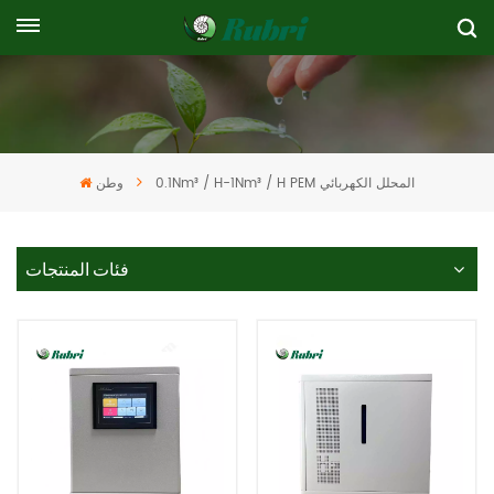
0.1Nm³ / H-1Nm³ / H PEM المحلل الكهربائي
وطن
فئات المنتجات