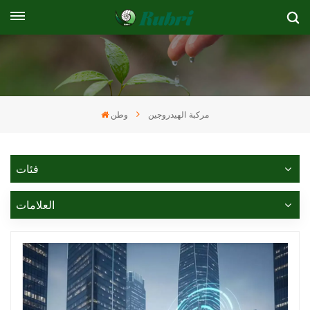
مركبة الهيدروجين
وطن
فئات
العلامات