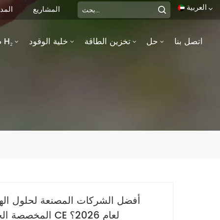
العربية
المشاريع
المد
اتصل بنا
حل
تخزين الطاقة
خلية الوقود
صحة H₂
English
0.5Nm3 / H AEM محلل كهربائي
français
Deutsch
italiano
русский
español
português
أفضل الشركات المصنعة لحلول الهي
العربية
المخصصة الحاصلة على شهادة CE لعام 2026؟