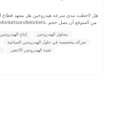
Nederlands
هل لاحظت مدى سرعة هيدروجين هل يشهد قطاع الحل
한국의
Romania
محلول الهيدروجين
إنتاج الهيدروجين
وهو رقم ضخم للغاية! ويؤكد العاملون في هذا
شركة متخصصة في حلول الهيدروجين الصناعية
الحاجة المُلحة إلى حلول مبتكرة لمواكبة هذا التط...
Bulgaria
تقنية الهيدروجين الأخضر
ن
Melayu