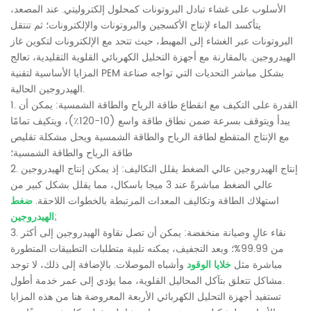
الأسلوب على غشاء تبادل البروتونات كمحلول إلكتروليتي. عند المصعد،
يتأكسد الماء لإنتاج الأكسجين والبروتونات والإلكترونات؛ ثم تنتقل
البروتونات عبر الغشاء إلى المهبط، حيث تتحد مع الإلكترونات لتكوين غاز
الهيدروجين. بالمقارنة مع أجهزة التحليل الكهربائي القلوية التقليدية، تعالج
المزايا الأساسية لتقنية PEM بشكل مباشر التحديات التي تواجه صناعة
الهيدروجين الحالية.
1. القدرة على التكيف مع انقطاع طاقة الرياح والطاقة الشمسية: يمكن أن
يبدأ ويتوقف بسرعة ضمن نطاق طاقة واسع (10-120٪)، ويتكيف تمامًا
مع الإنتاج المتقطع لطاقة الرياح والطاقة الشمسية ويحل مشكلة تقليص
طاقة الرياح والطاقة الشمسية؛
2. إنتاج الهيدروجين عالي الضغط يقلل التكاليف: إذ يمكن إنتاج الهيدروجين
عالي الضغط مباشرةً عند 3 ميجا باسكال، مما يقلل بشكل كبير من
استهلاك الطاقة وتكاليف المعدات المرتبطة بالخطوات اللاحقة.
ضغط
;
الهيدروجين
3. نقاء عالٍ وصيانة منخفضة: يمكن أن تصل نقاوة الهيدروجين إلى أكثر
من 99.99%؛ وبعد التجفيف، يمكنه تلبية متطلبات التطبيقات المتطورة
مباشرة مثل
خلايا الوقود
وأشباه الموصلات. بالإضافة إلى ذلك، لا توجد
مشاكل تتعلق بتآكل المحاليل القلوية، مما يؤدي إلى عمر خدمة أطول.
تستفيد أجهزة التحليل الكهربائي الأربعة المعروضة هنا من هذه المزايا