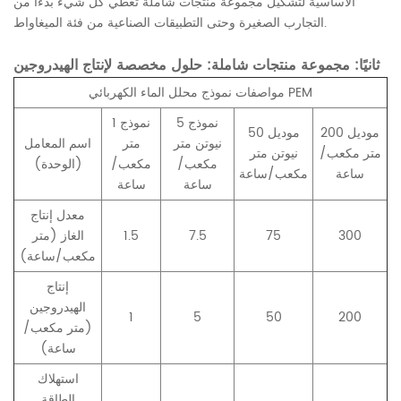
الأساسية لتشكيل مجموعة منتجات شاملة تغطي كل شيء بدءًا من
التجارب الصغيرة وحتى التطبيقات الصناعية من فئة الميغاواط.
ثانيًا: مجموعة منتجات شاملة: حلول مخصصة لإنتاج الهيدروجين
مواصفات نموذج محلل الماء الكهربائي PEM
نموذج 5
نموذج 1
موديل 200
موديل 50
نيوتن متر
متر
اسم المعامل
متر مكعب/
نيوتن متر
مكعب/
مكعب/
(الوحدة)
ساعة
مكعب/ساعة
ساعة
ساعة
معدل إنتاج
300
75
7.5
1.5
الغاز (متر
مكعب/ساعة)
إنتاج
الهيدروجين
1
5
50
200
(متر مكعب/
ساعة)
استهلاك
الطاقة