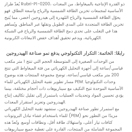
يُعدّ طراز Rubri-P1-0200، ذو القدرة الإنتاجية بالميغاواط، من المعدات
الأساسية لمجمعات تخزين الطاقة الشمسية والرياح واسعة النطاق. فهو
يحوّل الطاقة الشمسية والرياح المُهدرة إلى هيدروجين أخضر، مما يُتيح
تخزين الطاقة المتجددة على المدى الطويل ونقلها عبر المناطق. ويُساهم
هذا في التغلب على تحدي دمج الطاقة الشمسية والرياح في الشبكة
الكهربائية، ويدعم تحقيق أهداف خفض الانبعاثات الكربونية.
رابعًا: الخاتمة: التكرار التكنولوجي يدفع نمو صناعة الهيدروجين
من الوحدات الصغيرة إلى المتوسطة الحجم التي تنتج 1 متر مكعب
قياسي/ساعة إلى أجهزة التحليل الكهربائي من فئة الميغاواط التي تنتج
200 متر مكعب قياسي/ساعة، توضح مجموعة المنتجات هذه بوضوح
مسار تطوير تقنية التحليل الكهربائي للماء PEM: وحدات التكنولوجيا
الأساسية الموحدة تتيح التكيف مع سيناريوهات ذات أحجام مختلفة، بينما
يؤدي تحسين المواد وتحديثات العمليات باستمرار إلى تقليل تكاليف إنتاج
الهيدروجين وتعزيز استقرار المعدات.
مع استمرار تطور صناعة الهيدروجين، ستشهد تقنية التحليل الكهربائي
للماء باستخدام غشاء تبادل البروتونات (PEM) مزيدًا من التطور نحو
كثافات تيار أعلى، واستهلاك طاقة أقل، ونطاقات أوسع. وتُعدّ هذه
المجموعة الشاملة من المنتجات، القادرة على تغطية جميع سيناريوهات