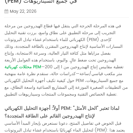
(PEM) في جميع السيناريوهات
May 22, 2026
في هذه المرحلة الحرجة التي ينتقل فيها قطاع الهيدروجين من مرحلة
التجريب إلى مرحلة التطبيق على نطاق واسع، برزت تقنية التحليل
الكهربائي للماء باستخدام غشاء تبادل البروتونات (PEM) كإحدى
المسارات الأساسية لإنتاج الهيدروجين المقترن بالطاقة المتجددة، وذلك
بفضل مزاياها مثل كثافة التيار العالية، وسرعة الاستجابة، وإنتاج
الهيدروجين تحت ضغط عالٍ. واليوم، باستخدام هذه العوامل الأربعة
—تغطية مقاييس إنتاج الهيدروجين من 1 إلى 200
محللات كهربائية PEM
متر مكعب قياسي/ساعة—كدراسات حالة، سنقدم نظرة عامة منهجية
حول كيفية تكيف أجهزة التحليل الكهربائي PEM مع جميع السيناريوهات،
من التطبيقات الصغيرة الموزعة إلى المشاريع الصناعية واسعة النطاق، مع
تغطية الخصائص التقنية ومجموعات المنتجات وسيناريوهات التطبيق.
أولاً: أجهزة التحليل الكهربائي PEM: لماذا تعتبر "الحل الأمثل"
لإنتاج الهيدروجين القائم على الطاقة المتجددة؟
قبل الخوض في تفاصيل المنتج، دعونا نستعرض بإيجاز المبدأ الأساسي
لتحليل الماء كهربائيًا باستخدام غشاء تبادل البروتونات (PEM): يعتمد هذا