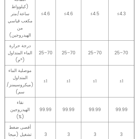
(كيلوواط
≤4.3
≤4.5
≤4.6
≤4.6
ساعة/متر
مكعب قياسي
من
الهيدروجين)
درجة حرارة
25–70
25–70
25–70
25–70
الماء المتداول
(°م)
موصلية الماء
المتداول
≤1
≤1
≤1
≤1
(ميكروسيمنز/
سم)
نقاء
99.99
99.99
99.99
99.99
الهيدروجين
(%)
أقصى ضغط
3
3
3
3
تشغيل (ميجا