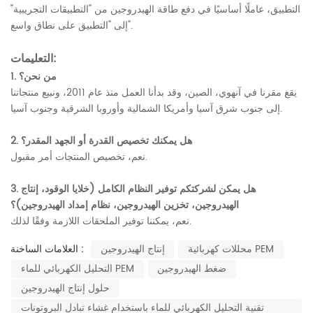
التطبيق، عاملًا أساسيًا في دفع طاقة الهيدروجين من "التطبيقات التجريبية"
إلى "التطبيق على نطاق واسع".
التعليمات:
1. من نحن؟
يقع مقرنا في آنهوي، الصين، وقد بدأنا العمل منذ عام 2011، ونبيع منتجاتنا
إلى جنوب شرق آسيا وأمريكا الشمالية وأوروبا الشرقية وجنوب آسيا.
2. هل يمكنك تخصيص القدرة أو الجهد المقدر؟
نعم، تخصيص المنتجات أمر مقبول.
3. هل يمكن لشركتكم توفير النظام الكامل (خلايا الوقود، إنتاج
الهيدروجين، تخزين الهيدروجين، نظام إمداد الهيدروجين)؟
نعم، يمكننا توفير الملحقات اللازمة وفقًا لذلك.
محللات كهربائية PEM
إنتاج الهيدروجين
العلامات الساخنة :
ضغط الهيدروجين
التحليل الكهربائي للماء PEM
حلول إنتاج الهيدروجين
تقنية التحليل الكهربائي للماء باستخدام غشاء تبادل البروتونات