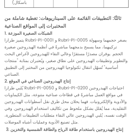
باسكال)
ثالثًا: التطبيقات القائمة على السيناريوهات: تغطية شاملة من
المختبرات إلى المواقع الصناعية
1. الشبكات الصغيرة الموزعة
يتميز طرازا Rubri-P1-0001 و Rubri-P1-0005 بصغر حجمهما وسهولة
تركيبهما، مما يسمح بدمجهما مباشرةً في أنظمة الهيدروجين صغيرة
الحجم. يوفران مصدرًا مستقرًا وعالي النقاء للهيدروجين لأغراض البحث
والتطوير وتطبيقات الهيدروجين على نطاق صغير، ويُعتبران بمثابة "منتجات
أساسية" تُسهّل انتقال تكنولوجيا الهيدروجين من المختبر إلى التطبيق
الصناعي.
2. إنتاج الهيدروجين الصناعي في الموقع
يُلبي طرازا Rubri-P1-0050 و Rubri-P1-0200 احتياجات الهيدروجين
في مواقع العمل مباشرةً في قطاعات صناعية متنوعة، مثل الكيماويات
والأدوية والإلكترونيات. فهما يحلان محل طرق نقل أسطوانات الهيدروجين
التقليدية، مما يُقلل بشكل ملحوظ من تكاليف استخدام الهيدروجين. وفي
الوقت نفسه، يُلبي الهيدروجين عالي النقاء متطلبات التطبيقات المتطورة،
مثل تصنيع الأدوية وعمليات أشباه الموصلات.
3. إنتاج الهيدروجين باستخدام طاقة الرياح والطاقة الشمسية والتخزين