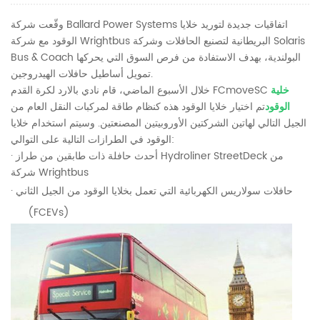
وقّعت شركة Ballard Power Systems اتفاقيات جديدة لتوريد خلايا
الوقود مع شركة Wrightbus البريطانية لتصنيع الحافلات وشركة Solaris
Bus & Coach البولندية، بهدف الاستفادة من فرص السوق التي يحركها
تمويل أساطيل حافلات الهيدروجين.
خلية
خلال الأسبوع الماضي، قام نادي بالارد لكرة القدم FCmoveSC
الوقود
تم اختيار خلايا الوقود هذه كنظام طاقة لمركبات النقل العام من
الجيل التالي لهاتين الشركتين الأوروبيتين المصنعتين. وسيتم استخدام خلايا
الوقود في الطرازات التالية على التوالي:
· أحدث حافلة ذات طابقين من طراز Hydroliner StreetDeck من
شركة Wrightbus
· حافلات سولاريس الكهربائية التي تعمل بخلايا الوقود من الجيل الثاني
(FCEVs)