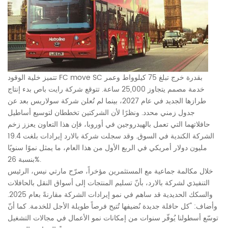
تتميز خلية الوقود FC move SC بقدرة خرج تبلغ 75 كيلوواط وعمر
خدمة مصمم يتجاوز 25,000 ساعة. تتوقع شركة رايت باص بدء إنتاج
طرازها الجديد في عام 2027، بينما لم تُعلن شركة سولاريس بعد عن
جدول زمني محدد. ونظرًا لأن الشركتين تخططان لتوسيع أساطيل
حافلاتهما التي تعمل بالهيدروجين في أوروبا، فإن هذا التعاون يعزز زخم
الشركة الكندية في السوق. وقد سجلت شركة بالارد إيرادات بلغت 19.4
مليون دولار أمريكي في الربع الأول من هذا العام، ما يمثل نموًا سنويًا
بنسبة 26%.
خلال مكالمة جماعية مع المستثمرين مؤخراً، صرّح مارتي نيس، الرئيس
التنفيذي لشركة بالارد، بأنّ تسليم المنتجات إلى أسواق النقل بالحافلات
والسكك الحديدية قد ساهم في نمو إيرادات الشركة مقارنةً بعام 2025.
وأضاف: "كل حافلة جديدة نُضيفها تُتيح فرصاً طويلة الأجل للخدمة. كما أنّ
توسّع أسطولنا يُوفّر سنوات من إمكانات نمو الأعمال في مجالات التشغيل