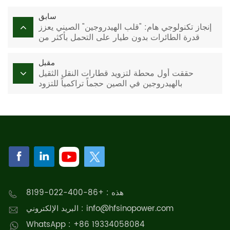
سابق
إنجاز تكنولوجي هام: "قلب الهيدروجين" الصيني يعزز
قدرة الطائرات بدون طيار على التحمل بأكثر من
200%
مقبل
حققت أول محطة لتزويد قطارات النقل الثقيل
بالهيدروجين في الصين حجماً تراكمياً للتزود
بالهيدروجين يتجاوز 10000 كيلوغرام.
هذه : +86-400-022-8199
البريد الإلكتروني : info@hfsinopower.com
WhatsApp : +86 19334058084