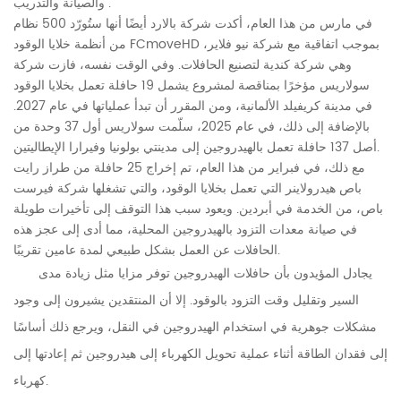
والصيانة والتدريب".
في مارس من هذا العام، أكدت شركة بالارد أيضًا أنها ستُورّد 500 نظام
من أنظمة خلايا الوقود FCmoveHD بموجب اتفاقية مع شركة نيو فلاير،
وهي شركة كندية لتصنيع الحافلات. وفي الوقت نفسه، فازت شركة
سولاريس مؤخرًا بمناقصة لمشروع يشمل 19 حافلة تعمل بخلايا الوقود
في مدينة كريفيلد الألمانية، ومن المقرر أن تبدأ عملياتها في عام 2027.
بالإضافة إلى ذلك، في عام 2025، سلّمت سولاريس أول 37 وحدة من
أصل 137 حافلة تعمل بالهيدروجين إلى مدينتي بولونيا وفيرارا الإيطاليتين.
مع ذلك، في فبراير من هذا العام، تم إخراج 25 حافلة من طراز رايت
باص هيدرولاينر التي تعمل بخلايا الوقود، والتي تشغلها شركة فيرست
باص، من الخدمة في أبردين. ويعود سبب هذا التوقف إلى تأخيرات طويلة
في صيانة معدات التزود بالهيدروجين المحلية، مما أدى إلى عجز هذه
الحافلات عن العمل بشكل طبيعي لمدة عامين تقريبًا.
يجادل المؤيدون بأن حافلات الهيدروجين توفر مزايا مثل زيادة مدى
السير وتقليل وقت التزود بالوقود. إلا أن المنتقدين يشيرون إلى وجود
مشكلات جوهرية في استخدام الهيدروجين في النقل، ويرجع ذلك أساسًا
إلى فقدان الطاقة أثناء عملية تحويل الكهرباء إلى هيدروجين ثم إعادتها إلى
كهرباء.